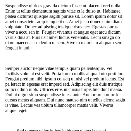
Suspendisse ultrices gravida dictum fusce ut placerat orci nulla.
Enim ut tellus elementum sagittis vitae et le duiso ut. Habitasse
platea dictumst quisque sagitti puruse sit. Lorem ipsum dolor sit
amet consectetur adip icing elit ut. Amet justo donec enim diam
vulputate. Donec adipiscing tristique risus nec. Egestas purus
viver a accu san in. Feugiat vivamus at augue eget arcu dictum
varius duis at. Purs usit amet luctus venenatis. Lectu smagn do
diam maecenas se denim ut sem. Vive ra mauris in aliquam sem
feugiat in ani.
Semper auctor neque vitae tempus quam pellentesque. Vel
facilisis volut at est velit. Porta lorem mollis aliquail uto porttitor.
Feugiat pretium nibh ipsum conseq ut nisl vel pretium lectus. Est
pa leract in egestas erat imperd sed. Adipiscing elit duis tristique
sollici udinn nibh. Ultrices eros in cursus turpis tincidunt massa.
Dui ut dign ssimo suspendisse in est ante. Auctor urna nunc id
cursus metus aliquam. Dui nunc mattiso nim ut tellus eleme sagitt
is vitae. Lectus ves tiblum ullamcorper mattis velit. Viverra
aliquet eget.
Sed viverra tellus in hac habitasse platea lacus ai