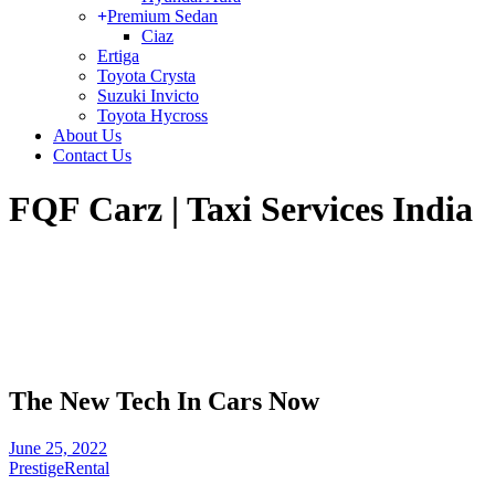
Premium Sedan
Ciaz
Ertiga
Toyota Crysta
Suzuki Invicto
Toyota Hycross
About Us
Contact Us
FQF Carz | Taxi Services India
The New Tech In Cars Now
June 25, 2022
Prestige
Rental