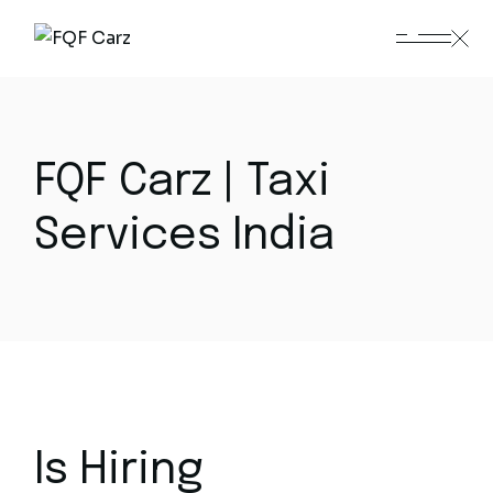
Skip
to
the
content
FQF Carz | Taxi
Services India
Is Hiring