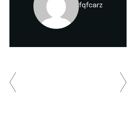
fqfcarz