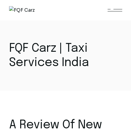
Skip
to
the
content
FQF Carz | Taxi
Services India
A Review Of New